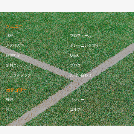
メニュー
TOP
プロフィール
お客様の声
トレーニング内容
指導料金
Q＆A
無料コンテンツ
ブログ
デジタルブック
お問い合わせ
カテゴリー
野球
サッカー
陸上
ゴルフ