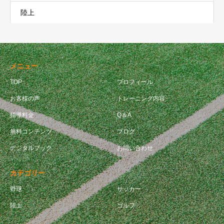
陸上
メニュー
TOP
プロフィール
お客様の声
トレーニング内容
指導料金
Q＆A
無料コンテンツ
ブログ
デジタルブック
お問い合わせ
カテゴリー
野球
サッカー
陸上
ゴルフ