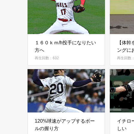
１６０ｋｍ/h投手になりたい
【体幹
方へ
ングに
ンスト
再生回数：632
再生回数：
120%球速がアップするボー
イチロ
ルの握り方
しい