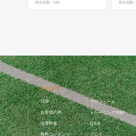
再生回数：686
再生回数：
メニュー
TOP
プロフィール
お客様の声
トレーニング内容
指導料金
Q＆A
無料コンテンツ
ブログ