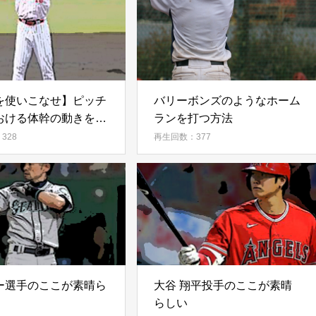
を使いこなせ】ピッチ
バリーボンズのようなホーム
おける体幹の動きをイ
ランを打つ方法
ール出来る方法
328
再生回数：377
ー選手のここが素晴ら
大谷 翔平投手のここが素晴
らしい