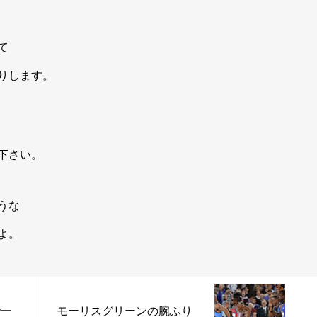
て
りします。
下さい。
うな
よ。
で一
モーリスグリーンの腕ふり