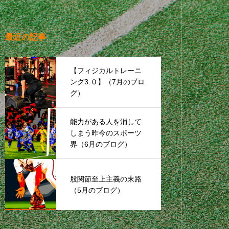
最近の記事
【フィジカルトレーニ
ング3.０】（7月のブロ
グ）
能力がある人を消して
しまう昨今のスポーツ
界（6月のブログ）
股関節至上主義の末路
（5月のブログ）