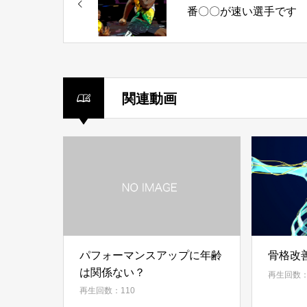
番〇〇が速い選手です
関連動画
パフォーマンスアップに年齢
骨格改
は関係ない？
再生回数：
再生回数：110